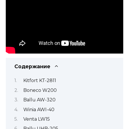
Содержание
Kitfort KT-2811
Boneco W200
Ballu AW-320
Winia AWI-40
Venta LW15
Ballu UHB-205