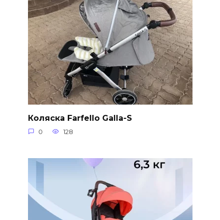
Коляска Farfello Galla-S
0
128