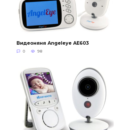
Видеоняня Angeleye AE603
0
98