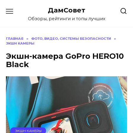
Перейти
ДамСовет
к
содержанию
Обзоры, рейтинги и топы лучших
ГЛАВНАЯ
»
ФОТО, ВИДЕО, СИСТЕМЫ БЕЗОПАСНОСТИ
»
ЭКШН КАМЕРЫ
Экшн-камера GoPro HERO10
Black
ЭКШН КАМЕРЫ