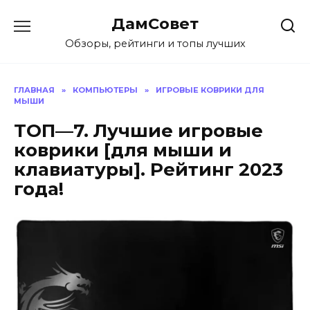
Перейти
ДамСовет
к
содержанию
Обзоры, рейтинги и топы лучших
ГЛАВНАЯ
»
КОМПЬЮТЕРЫ
»
ИГРОВЫЕ КОВРИКИ ДЛЯ
МЫШИ
ТОП—7. Лучшие игровые
коврики [для мыши и
клавиатуры]. Рейтинг 2023
года!