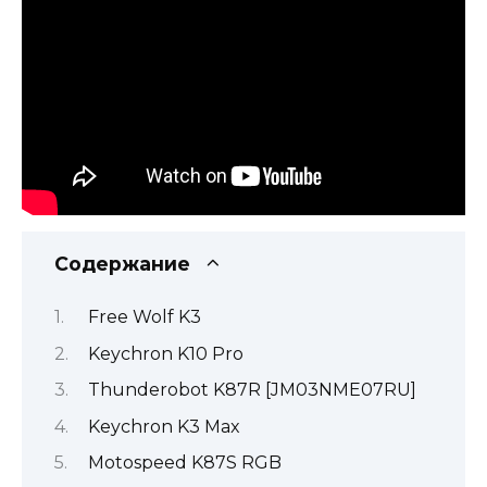
Содержание
Free Wolf K3
Keychron K10 Pro
Thunderobot K87R [JM03NME07RU]
Keychron K3 Max
Motospeed K87S RGB