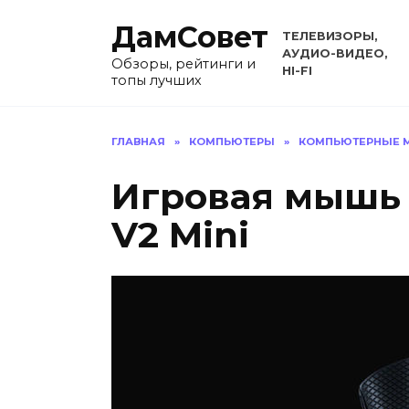
Перейти
ДамСовет
к
ТЕЛЕВИЗОРЫ,
содержанию
АУДИО-ВИДЕО,
Обзоры, рейтинги и
HI-FI
топы лучших
ГЛАВНАЯ
»
КОМПЬЮТЕРЫ
»
КОМПЬЮТЕРНЫЕ 
Игровая мышь 
V2 Mini