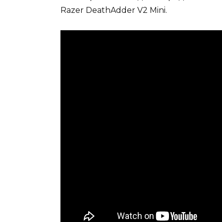
Razer DeathAdder V2 Mini.