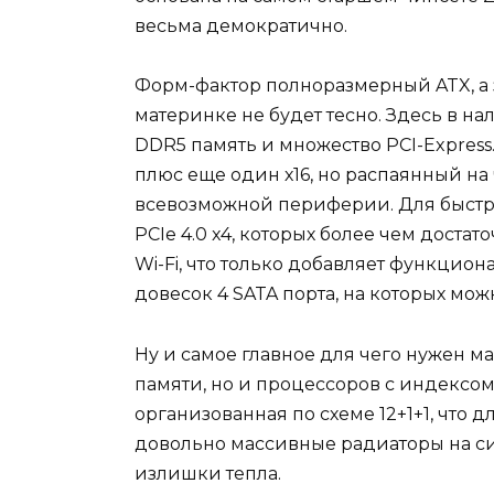
весьма демократично.
Форм-фактор полноразмерный ATX, а зн
материнке не будет тесно. Здесь в н
DDR5 память и множество PCI-Express. 
плюс еще один х16, но распаянный на ч
всевозможной периферии. Для быстр
PCIe 4.0 x4, которых более чем доста
Wi-Fi, что только добавляет функционал
довесок 4 SATA порта, на которых мож
Ну и самое главное для чего нужен м
памяти, но и процессоров с индексом
организованная по схеме 12+1+1, что
довольно массивные радиаторы на сил
излишки тепла.