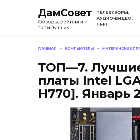
Перейти
ДамСовет
к
ТЕЛЕВИЗОРЫ,
содержанию
АУДИО-ВИДЕО,
Обзоры, рейтинги и
HI-FI
топы лучших
ГЛАВНАЯ
»
КОМПЬЮТЕРЫ
»
МАТЕРИНСКИЕ ПЛ
ТОП—7. Лучши
платы Intel LGA
H770]. Январь 