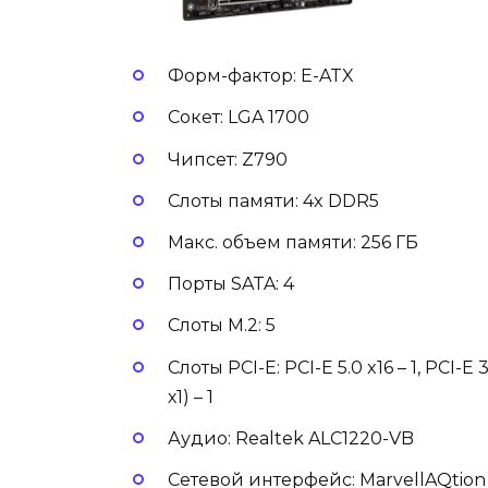
Форм-фактор: E-ATX
Сокет: LGA 1700
Чипсет: Z790
Слоты памяти: 4x DDR5
Макс. объем памяти: 256 ГБ
Порты SATA: 4
Слоты M.2: 5
Слоты PCI-E: PCI-E 5.0 x16 – 1, PCI-E 
х1) – 1
Аудио: Realtek ALC1220-VB
Сетевой интерфейс: MarvellAQtion A