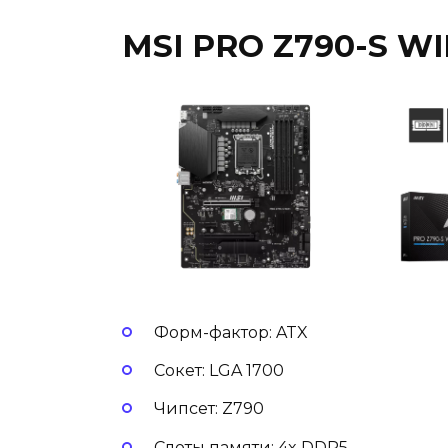
MSI PRO Z790-S WI
Форм-фактор: ATX
Сокет: LGA 1700
Чипсет: Z790
Слоты памяти: 4x DDR5