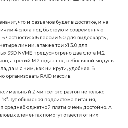
ачит, что и разъемов будет в достатке, и на
аличии 4 слота под быструю и современную
В частности: х16 версии 5.0 для видеокарты,
етыре линии, а также три х1 3.0 для
ых SSD NVME предусмотрено два слота М.2
точно, а третий М.2 отдан под небольшой модуль
а, да и с ним, как ни крути, удобнее. В
но организовать RAID массив.
аксимальный Z-чипсет это разгон не только
 “К”. Тут обширная подсистема питания,
 для среднебюджетной платы очень достойно. А
овых элементах помогут отвести от них