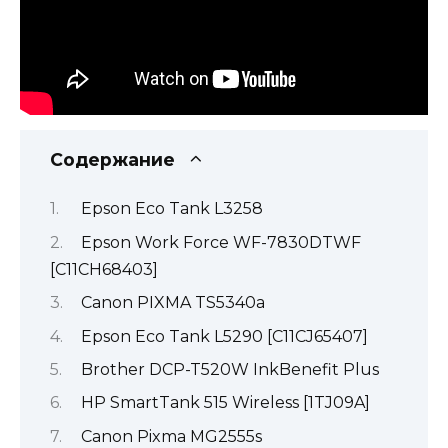
Содержание
Epson Eco Tank L3258
Epson Work Force WF-7830DTWF
[C11CH68403]
Canon PIXMA TS5340a
Epson Eco Tank L5290 [C11CJ65407]
Brother DCP-T520W InkBenefit Plus
HP SmartTank 515 Wireless [1TJ09A]
Canon Pixma MG2555s