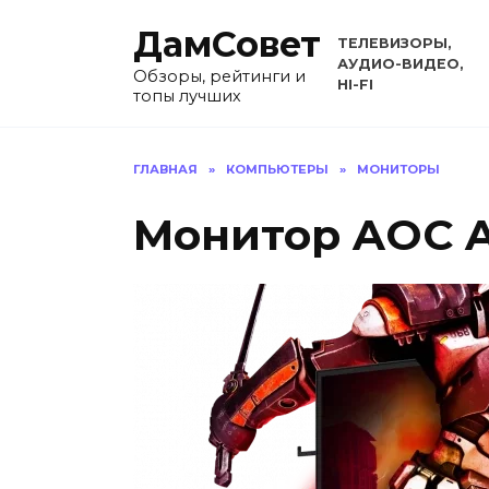
Перейти
ДамСовет
к
ТЕЛЕВИЗОРЫ,
содержанию
АУДИО-ВИДЕО,
Обзоры, рейтинги и
HI-FI
топы лучших
ГЛАВНАЯ
»
КОМПЬЮТЕРЫ
»
МОНИТОРЫ
Монитор AOC 