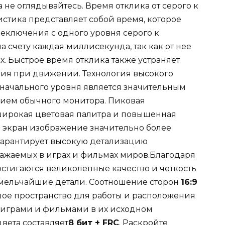
не оглядывайтесь. Время отклика от серого к
истика представляет собой время, которое
еключения с одного уровня серого к
 счету каждая миллисекунда, так как от нее
. Быстрое время отклика также устраняет
ия при движении. Технология высокого
начального уровня является значительным
ием обычного монитора. Пиковая
 широкая цветовая палитра и повышенная
а экран изображение значительно более
 гарантирует высокую детализацию
ажаемых в играх и фильмах миров.Благодаря
достигаются великолепные качество и четкость
мельчайшие детали. Соотношение сторон
16:9
ое пространство для работы и расположения
я играми и фильмами в их исходном
вета составляет
8 бит + FRC
. Раскройте