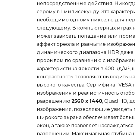
непосредственные действия. Никогда 
серому в 1 милисекунду. Эта характер
необходимо одному пикселю для пер
следующему. В компьютерных играх на
может зависеть попадание или промах
эффект ореола и размытие изображен
динамического диапазона HDR даже 
прорывом по сравнению с изображен
характеристика яркости в 400 кд/м²,
контрастность позволяют выводить н
высокого качества. Сертификат VESA
изображения и реалистичность отобр
разрешению
2560 x 1440
, Quad HD, 
изображения, позволяющие увидеть 
широкого экрана обеспечивает больш
окон, а также позволяет наслаждатьс
разрешении. Максимальная глубина ц