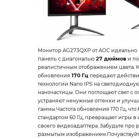
Монитор AG273QXP от AOC идеально п
панель с диагональю
27 дюймов
и п
реалистичным отображением цвета. К
обновления
170 Гц
передают действия
технологии Nano IPS на светодиодную
наночастицы. Они поглощают свет с 
устраняют ненужные оттенки и улучш
гаммы.Частота обновления 170 Гц, что
стандартом 60 Гц, превращает игры в
своего видеоадаптера. Забудьте про
размытым изображением.Почувствуйт