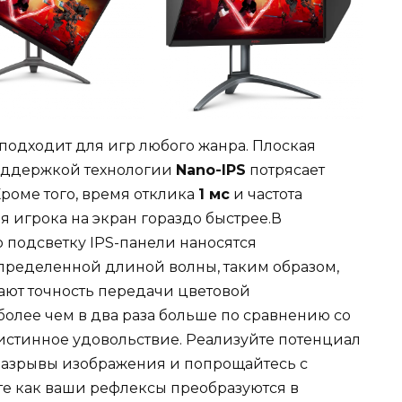
одходит для игр любого жанра. Плоская
оддержкой технологии
Nano-IPS
потрясает
роме того, время отклика
1 мс
и частота
 игрока на экран гораздо быстрее.В
 подсветку IPS-панели наносятся
определенной длиной волны, таким образом,
ают точность передачи цветовой
 более чем в два раза больше по сравнению со
 истинное удовольствие. Реализуйте потенциал
 разрывы изображения и попрощайтесь с
е как ваши рефлексы преобразуются в