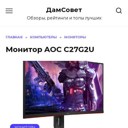
Перейти
ДамСовет
к
содержанию
Обзоры, рейтинги и топы лучших
ГЛАВНАЯ
»
КОМПЬЮТЕРЫ
»
МОНИТОРЫ
Монитор AOC C27G2U
МОНИТОРЫ