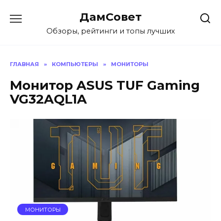
Перейти
ДамСовет
к
содержанию
Обзоры, рейтинги и топы лучших
ГЛАВНАЯ
»
КОМПЬЮТЕРЫ
»
МОНИТОРЫ
Монитор ASUS TUF Gaming
VG32AQL1A
МОНИТОРЫ