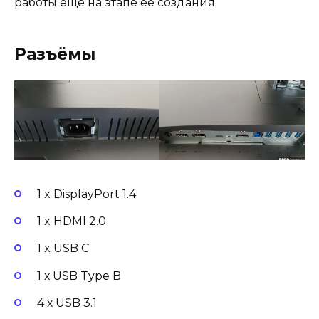
работы ещё на этапе её создания.
Разъёмы
1 x DisplayPort 1.4
1 x HDMI 2.0
1 x USB C
1 х USB Type B
4 х USB 3.1