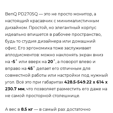
BenQ PD2705Q — это не просто монитор, а
настоящий красавчик с минималистичным
дизайном. Простой, но элегантный корпус
идеально впишется в рабочее пространство,
будь то студия дизайнера или домашний
офис. Его эргономика тоже заслуживает
аплодисментов: можно наклонять экран вниз
на
-5˚
или вверх на
20˚
, а поворот влево и
вправо на
45˚
делает его отличным для
совместной работы или настройки под нужный
угол. Всё это при габаритах
428.5-549.22 x 614 x
230.7 мм
, что позволяет разместить его даже на
не самой просторной столешнице.
А вес в
8.5 кг
— в самый раз: достаточно