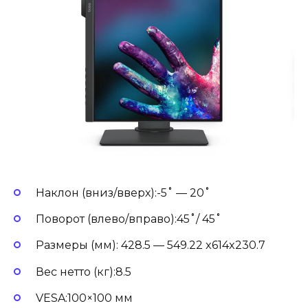
Наклон (вниз/вверх):-5˚ — 20˚
Поворот (влево/вправо):45˚/ 45˚
Размеры (мм): 428.5 — 549.22 x614x230.7
Вес нетто (кг):8.5
VESA:100×100 мм