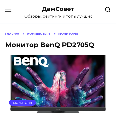
Перейти
ДамСовет
к
содержанию
Обзоры, рейтинги и топы лучших
ГЛАВНАЯ
»
КОМПЬЮТЕРЫ
»
МОНИТОРЫ
Монитор BenQ PD2705Q
МОНИТОРЫ