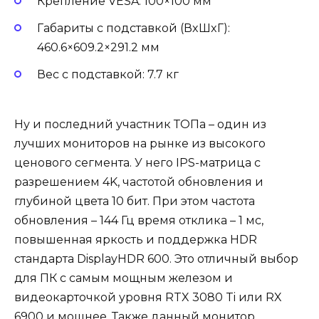
Крепление VESA: 100×100 мм
Габариты с подставкой (ВxШxГ):
460.6×609.2×291.2 мм
Вес с подставкой: 7.7 кг
Ну и последний участник ТОПа – один из
лучших мониторов на рынке из высокого
ценового сегмента. У него IPS-матрица с
разрешением 4K, частотой обновления и
глубиной цвета 10 бит. При этом частота
обновления – 144 Гц время отклика – 1 мс,
повышенная яркость и поддержка HDR
стандарта DisplayHDR 600. Это отличный выбор
для ПК с самым мощным железом и
видеокарточкой уровня RTX 3080 Ti или RX
6900 и мощнее. Также данный монитор