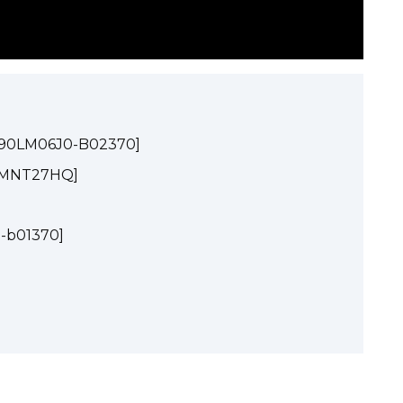
90LM06J0-B02370]
XMMNT27HQ]
-b01370]