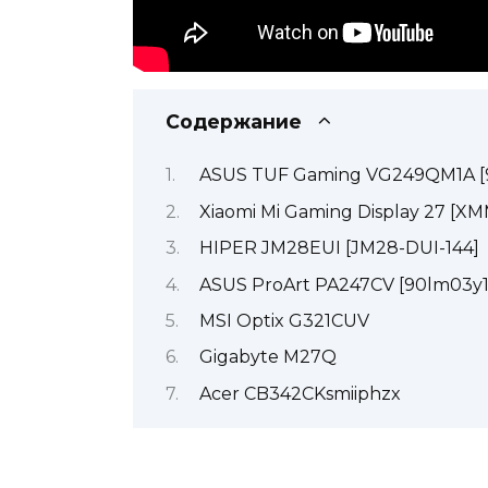
Содержание
ASUS TUF Gaming VG249QM1A [
Xiaomi Mi Gaming Display 27 [
HIPER JM28EUI [JM28-DUI-144]
ASUS ProArt PA247CV [90lm03y1
MSI Optix G321CUV
Gigabyte M27Q
Acer CB342CKsmiiphzx