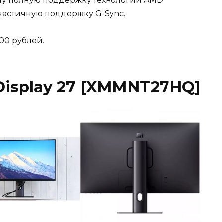
ечу полную поддержку технологии AMD
 частичную поддержку G-Sync.
00 рублей.
Display 27 [XMMNT27HQ]