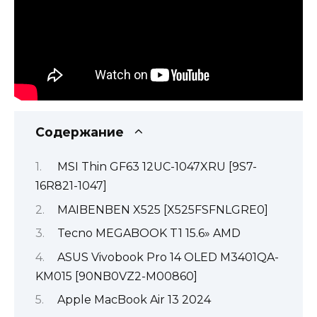
Содержание
MSI Thin GF63 12UC-1047XRU [9S7-
16R821-1047]
MAIBENBEN X525 [X525FSFNLGRE0]
Tecno MEGABOOK T1 15.6» AMD
ASUS Vivobook Pro 14 OLED M3401QA-
KM015 [90NB0VZ2-M00860]
Apple MacBook Air 13 2024