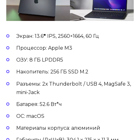
Экран: 13.6
″
IPS, 2560×1664, 60 Гц
Процессор: Apple M3
ОЗУ: 8 ГБ LPDDR5
Накопитель: 256 ГБ SSD M.2
Разъемы: 2х Thunderbolt / USB 4, MagSafe 3,
mini-Jack
Батарея: 52.6 Вт*ч
ОС: macOS
Материалы корпуса: алюминий
Габариты (ДхШхВ): 304.1 x 215 x x 11.3 мм