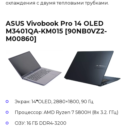
охлаждения с двумя тепловыми трубками.
ASUS Vivobook Pro 14 OLED
M3401QA-KM015 [90NB0VZ2-
M00860]
Экран: 14
″
OLED, 2880×1800, 90 Гц
Процессор: AMD Ryzen 7 5800H (8x 3.2. ГГц)
ОЗУ: 16 ГБ DDR4-3200