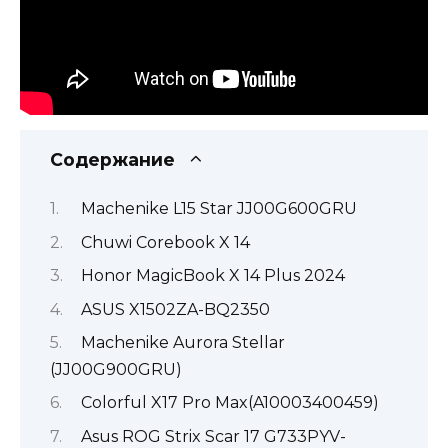
Содержание
Machenike L15 Star JJ00G600GRU
Chuwi Corebook X 14
Honor MagicBook X 14 Plus 2024
ASUS X1502ZA-BQ2350
Machenike Aurora Stellar
(JJ00G900GRU)
Colorful X17 Pro Max(A10003400459)
Asus ROG Strix Scar 17 G733PYV-