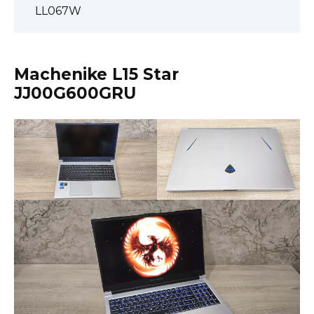
LL067W
Machenike L15 Star
JJ00G600GRU