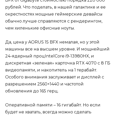
BFX от Gigabyte стоимостью порядка 220 000
рублей. Что поделать, в нашей галактике и ее
окрестностях мощные геймерские девайсы
обычно лучше справляются с рендерингом,
чем хиленькие офисные ноуты.
Да, цена у AORUS 15 BFX немалая, но у этой
машины все на высшем уровне. И мощнейший
24-ядерный процIntelCore i9-13980HX, и
дискретная «зеленая» карточка RTX 4070 с 8 ГБ
видеопамяти, и накопитель на 1 терабайт.
Особого внимания заслуживает и дисплей с
разрешением 2560×1440 и частотой
обновления до 165 герц.
Оперативной памяти – 16 гигабайт. Но если
будет не хватать, всегда можно сделать