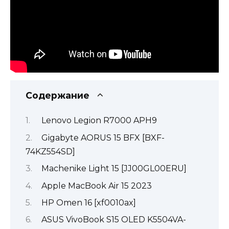
Содержание
Lenovo Legion R7000 APH9
Gigabyte AORUS 15 BFX [BXF-
74KZ554SD]
Machenike Light 15 [JJ00GL00ERU]
Apple MacBook Air 15 2023
HP Omen 16 [xf0010ax]
ASUS VivoBook S15 OLED K5504VA-