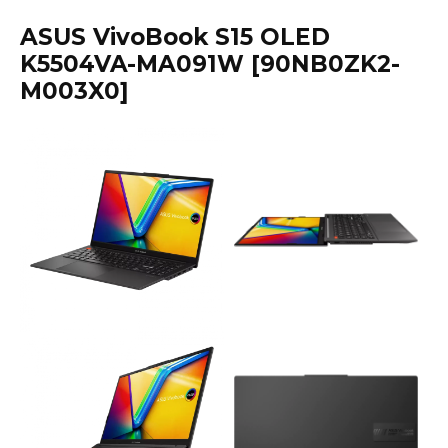
ASUS VivoBook S15 OLED
K5504VA-MA091W [90NB0ZK2-
M003X0]