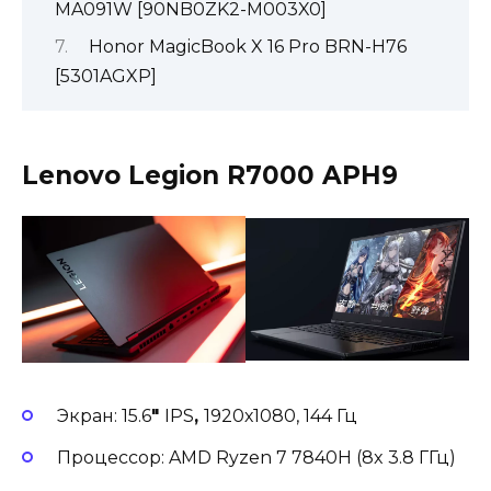
MA091W [90NB0ZK2-M003X0]
Honor MagicBook X 16 Pro BRN-H76
[5301AGXP]
Lenovo Legion R7000 APH9
Экран: 15.6
″
IPS
,
1920х1080, 144 Гц
Процессор: AMD Ryzen 7 7840H (8x 3.8 ГГц)