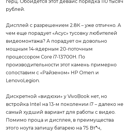
герц. Обойдется этот девайс порядка 110 тысяч
рублей.
Дисплей с разрешением 2.8К – уже отлично. А
чем еще порадует «Асус» тусовку любителей
видеомонтажа? А порадует он довольно
мощным 14-ядерным 20-поточным
процессором Core i7-13700H. По
производительности этот камень примерно
сопоставим с «Райзеном» HP Omen и
LenovoLegion.
Дискретной «видюхи» у VivoBook нет, но
встройка Intel на 13-м поколении i7 – далеко не
самый худший вариант для работы с видео.
Помимо проца и дисплея, в преимущества
этого ноута запишу батарею на 75 Вт*ч,