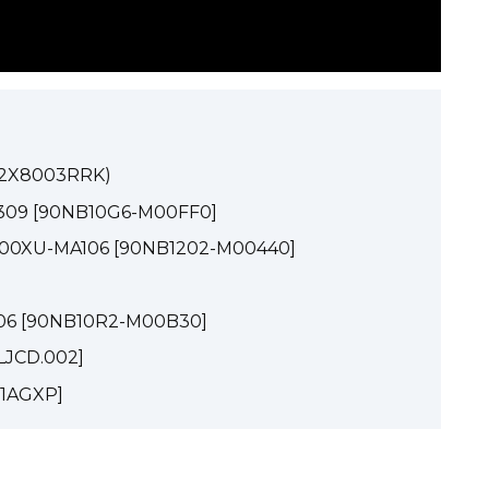
(82X8003RRK)
309 [90NB10G6-M00FF0]
500XU-MA106 [90NB1202-M00440]
006 [90NB10R2-M00B30]
QLJCD.002]
01AGXP]