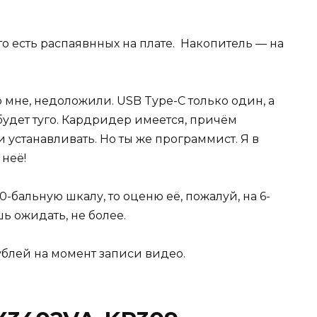
то есть распаявнных на плате. Накопитель — на
 мне, недоложили. USB Type-C только один, а
 будет туго. Кардридер имеется, причём
 устанавливать. Но ты же программист. Я в
 неё!
0-бальную шкалу, то оценю её, пожалуй, на 6-
шь ожидать, не более.
ублей на момент записи видео.