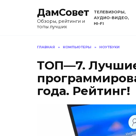
Перейти
ДамСовет
к
ТЕЛЕВИЗОРЫ,
содержанию
АУДИО-ВИДЕО,
Обзоры, рейтинги и
HI-FI
топы лучших
ГЛАВНАЯ
»
КОМПЬЮТЕРЫ
»
НОУТБУКИ
ТОП—7. Лучшие
программирова
года. Рейтинг!