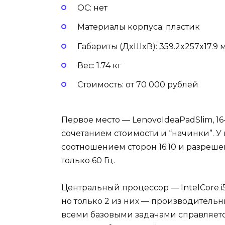
ОС: нет
Материалы корпуса: пластик
Габариты (ДxШxВ): 359.2x257x17.9 
Вес: 1.74 кг
Стоимость: от 70 000 рублей
Первое место — LenovoIdeaPadSlim, 
сочетанием стоимости и “начинки”. У
соотношением сторон 16:10 и разрешен
только 60 Гц.
Центральный процессор — IntelCore i5 
но только 2 из них — производительны
всеми базовыми задачами справляетс