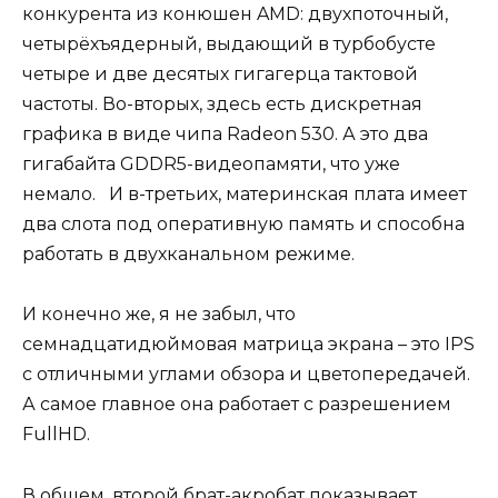
конкурента из конюшен AMD: двухпоточный,
четырёхъядерный, выдающий в турбобусте
четыре и две десятых гигагерца тактовой
частоты. Во-вторых, здесь есть дискретная
графика в виде чипа Radeon 530. А это два
гигабайта GDDR5-видеопамяти, что уже
немало. И в-третьих, материнская плата имеет
два слота под оперативную память и способна
работать в двухканальном режиме.
И конечно же, я не забыл, что
семнадцатидюймовая матрица экрана – это IPS
с отличными углами обзора и цветопередачей.
А самое главное она работает с разрешением
FullHD.
В общем, второй брат-акробат показывает