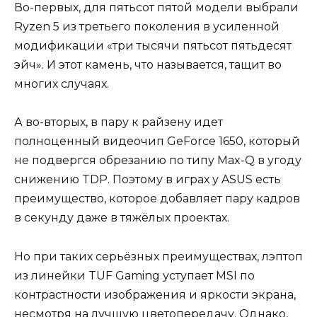
Во-первых, для пятьсот пятой модели выбрали
Ryzen 5 из третьего поколения в усиленной
модификации «три тысячи пятьсот пятьдесят
эйч». И этот камень, что называется, тащит во
многих случаях.
А во-вторых, в пару к райзену идет
полноценный видеочип GeForce 1650, который
не подвергся обрезанию по типу Max-Q в угоду
снижению TDP. Поэтому в играх у ASUS есть
преимущество, которое добавляет пару кадров
в секунду даже в тяжёлых проектах.
Но при таких серьёзных преимуществах, лэптоп
из линейки TUF Gaming уступает MSI по
контрастности изображения и яркости экрана,
несмотря на лучшую цветопередачу. Однако,