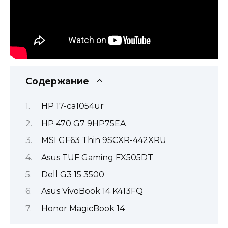
Содержание
HP 17-ca1054ur
HP 470 G7 9HP75EA
MSI GF63 Thin 9SCXR-442XRU
Asus TUF Gaming FX505DT
Dell G3 15 3500
Asus VivoBook 14 K413FQ
Honor MagicBook 14