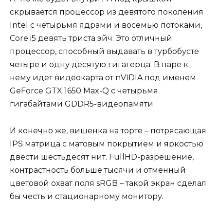
скрывается процессор из девятого поколения
Intel с четырьмя ядрами и восемью потоками,
Core i5 девять триста эйч. Это отличный
процессор, способный выдавать в турбобусте
четыре и одну десятую гигагерца. В паре к
нему идет видеокарта от nVIDIA под именем
GeForce GTX 1650 Max-Q c четырьмя
гигабайтами GDDR5-видеопамяти.
И конечно же, вишенка на торте – потрясающая
IPS матрица с матовым покрытием и яркостью
двести шестьдесят нит. FullHD-разрешение,
контрастность больше тысячи и отменный
цветовой охват поля sRGB – такой экран сделал
бы честь и стационарному монитору.