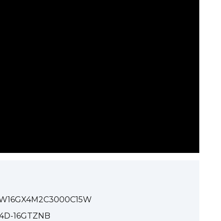
CMW16GX4M2C3000C15W
C14D-16GTZNB