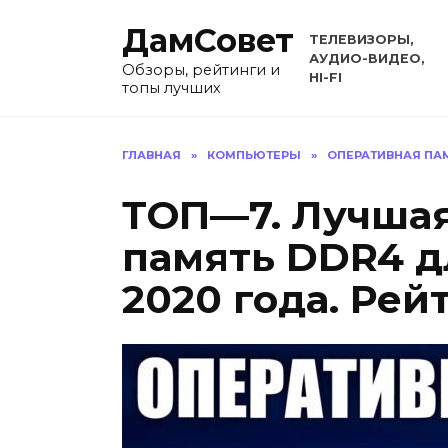
Перейти
ДамСовет
к
ТЕЛЕВИЗОРЫ,
содержанию
АУДИО-ВИДЕО,
Обзоры, рейтинги и
HI-FI
топы лучших
ГЛАВНАЯ
»
КОМПЬЮТЕРЫ
»
ОПЕРАТИВНАЯ ПА
ТОП—7. Лучшая
память DDR4 д
2020 года. Рей