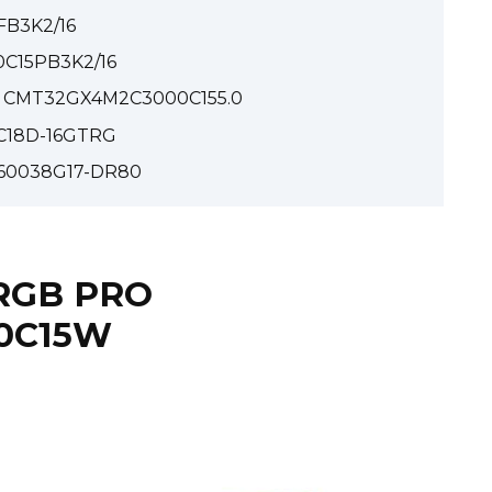
FB3K2/16
0C15PB3K2/16
GB CMT32GX4M2C3000C155.0
0C18D-16GTRG
360038G17-DR80
 RGB PRO
0C15W