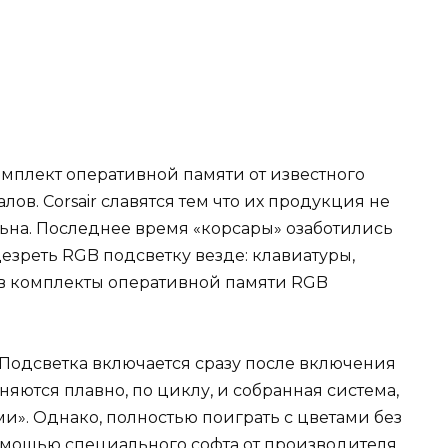
мплект оперативной памяти от известного
в. Corsair славятся тем что их продукция не
льна. Последнее время «корсары» озаботились
зреть RGB подсветку везде: клавиатуры,
 в комплекты оперативной памяти RGB
. Подсветка включается сразу после включения
яются плавно, по циклу, и собранная система,
ми». Однако, полностью поиграть с цветами без
 помощью специального софта от производителя