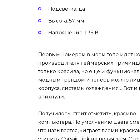
Подсветка: да
Высота: 57 мм
Напряжение: 1.35 В
Первым номером в моем топе идет ко
производителя геймерских причиндало
только красива, но еще и функциона
модным трендом и теперь можно лице
корпуса, системы охлаждения… Вот и
впихнули.
Получилось, стоит отметить, красиво
компьютера. По умолчанию цвета смен
что называется, «играет всеми краска
утилиты Corsair Link не получится. С