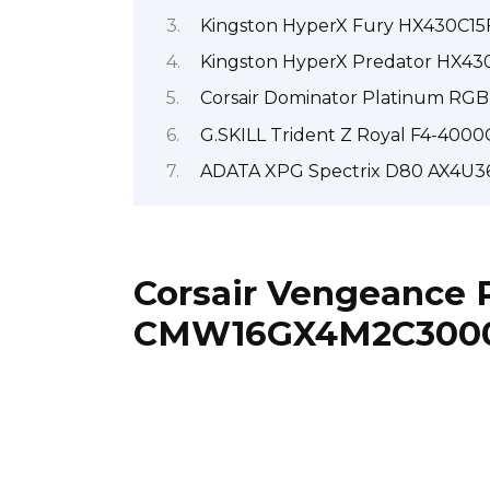
Kingston HyperX Fury HX430C15
Kingston HyperX Predator HX43
Corsair Dominator Platinum R
G.SKILL Trident Z Royal F4-400
ADATA XPG Spectrix D80 AX4U
Corsair Vengeance
CMW16GX4M2C300