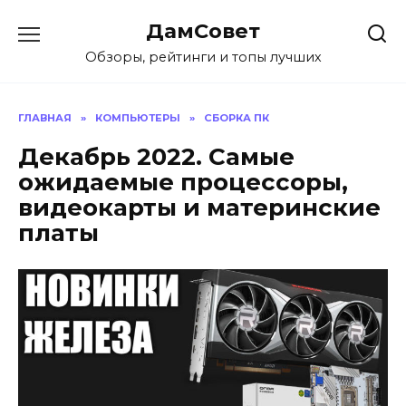
Перейти
ДамСовет
к
содержанию
Обзоры, рейтинги и топы лучших
ГЛАВНАЯ
»
КОМПЬЮТЕРЫ
»
СБОРКА ПК
Декабрь 2022. Самые
ожидаемые процессоры,
видеокарты и материнские
платы