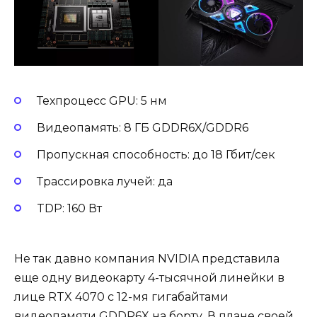
Техпроцесс GPU: 5 нм
Видеопамять: 8 ГБ GDDR6X/GDDR6
Пропускная способность: до 18 Гбит/сек
Трассировка лучей: да
TDP: 160 Вт
Не так давно компания NVIDIA представила
еще одну видеокарту 4-тысячной линейки в
лице RTX 4070 с 12-мя гигабайтами
видеопамяти GDDR6X на борту. В плане своей