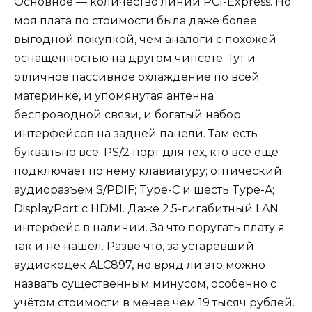
Основное — количество линий PCI-Express. Но
моя плата по стоимости была даже более
выгодной покупкой, чем аналоги с похожей
оснащённостью на другом чипсете. Тут и
отличное пассивное охлаждение по всей
материнке, и упомянутая антенна
беспроводной связи, и богатый набор
интерфейсов на задней панели. Там есть
буквально всё: PS/2 порт для тех, кто всё ещё
подключает по нему клавиатуру; оптический
аудиоразъем S/PDIF; Type-C и шесть Type-A;
DisplayPort с HDMI. Даже 2.5-гигабитный LAN
интерфейс в наличии. За что поругать плату я
так и не нашёл. Разве что, за устаревший
аудиокодек ALC897, но вряд ли это можно
назвать существенным минусом, особенно с
учётом стоимости в менее чем 19 тысяч рублей.