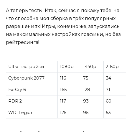
А теперь тесты! Итак, сейчас я покажу тебе, на
что способна моя сборка в трёх популярных
разрешениях! Игры, конечно же, запускались
на максимальных настройках графики, но без
рейтресинга!
Ultra настройки
1080p
1440p
2160p
Cyberpunk 2077
116
75
34
FarCry 6
165
128
71
RDR 2
117
93
60
WD: Legion
125
95
53