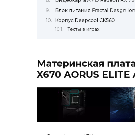
Видеокарта AMD Radeon RX 79
Блок питания Fractal Design Io
Корпус Deepcool CK560
Тесты в играх
Материнская плат
X670 AORUS ELITE 