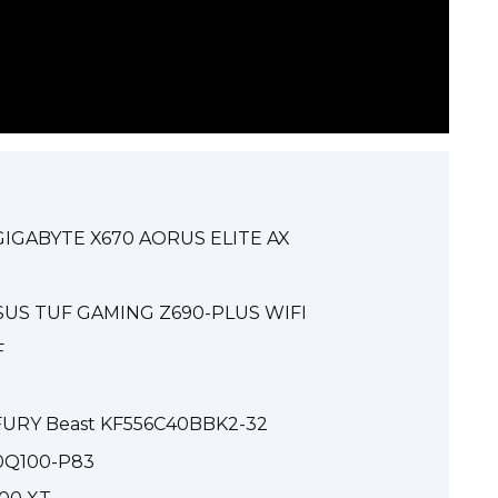
GIGABYTE X670 AORUS ELITE AX
ASUS TUF GAMING Z690-PLUS WIFI
F
FURY Beast KF556C40BBK2-32
0Q100-P83