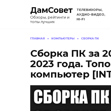
Перейти
ДамСовет
к
ТЕЛЕВИЗОРЫ,
содержанию
АУДИО-ВИДЕО,
Обзоры, рейтинги и
HI-FI
топы лучших
ГЛАВНАЯ
»
КОМПЬЮТЕРЫ
»
СБОРКА ПК
Сборка ПК за 
2023 года. Топ
компьютер [IN