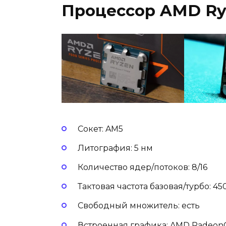
Процессор AMD Ry
Сокет: AM5
Литография: 5 нм
Количество ядер/потоков: 8/16
Тактовая частота базовая/турбо: 4
Свободный множитель: есть
Встроенная графика: AMD RadeonG