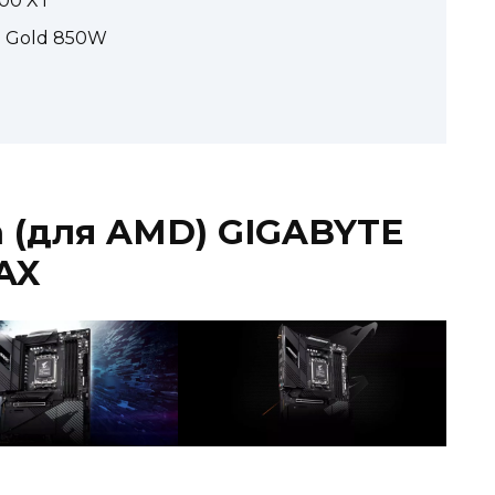
00 XT
n Gold 850W
а (для AMD) GIGABYTE
AX