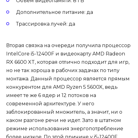
Объем видеопамяти: 8 ГБ
Дополнительное питание: да
Трассировка лучей: да
Вторая связка на очереди получила процессор
IntelCore i5-12400F и видеокарту AMD Radeon
RX 6600 XT, которая отлично подходит для игр,
но не так хороша в рабочих задачах по типу
монтажа. Данный процессор является прямым
конкурентом для AMD Ryzen 5 5600X, ведь
имеет те же 6 ядер и 12 потоков на
современной архитектуре. У него
заблокированный множитель, а значит, ни о
каком разгоне речи не идет. Зато в штатном
режиме использования энергопотребление
более низкое. По этой причине у i5-12400F