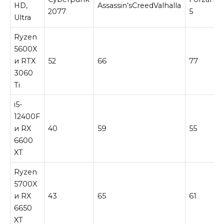
HD,
Assassin’sCreedValhalla
2077
5
Ultra
Ryzen
5600X
и RTX
52
66
77
3060
Ti
i5-
12400F
и RX
40
59
55
6600
XT
Ryzen
5700X
и RX
43
65
61
6650
XT