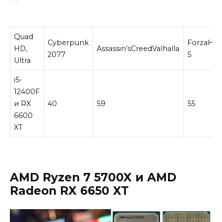
Quad
Cyberpunk
ForzaHor
HD,
Assassin’sCreedValhalla
2077
5
Ultra
i5-
12400F
и RX
40
59
55
6600
XT
AMD Ryzen 7 5700X
и
AMD
Radeon RX 6650 XT