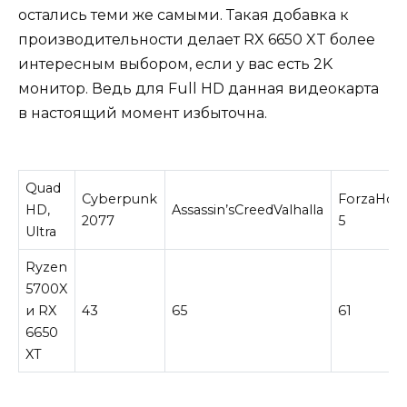
остались теми же самыми. Такая добавка к
производительности делает RX 6650 XT более
интересным выбором, если у вас есть 2K
монитор. Ведь для Full HD данная видеокарта
в настоящий момент избыточна.
Quad
Cyberpunk
ForzaHori
HD,
Assassin’sCreedValhalla
2077
5
Ultra
Ryzen
5700X
и RX
43
65
61
6650
XT