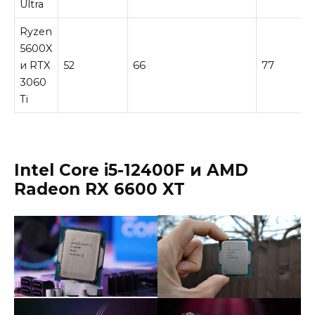
Ultra
Ryzen
5600X
и RTX
52
66
77
3060
Ti
Intel Core i5-12400F
и
AMD
Radeon RX 6600 XT