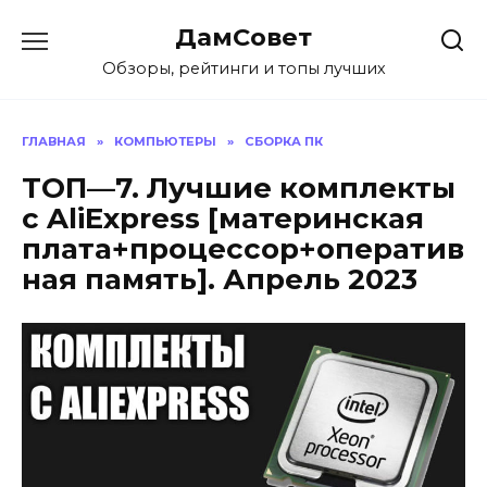
Перейти
ДамСовет
к
содержанию
Обзоры, рейтинги и топы лучших
ГЛАВНАЯ
»
КОМПЬЮТЕРЫ
»
СБОРКА ПК
ТОП—7. Лучшие комплекты
с AliExpress [материнская
плата+процессор+оператив
ная память]. Апрель 2023