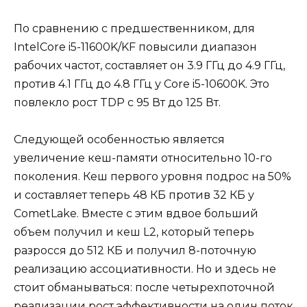
По сравнению с предшественником, для
IntelCore i5-11600K/KF повысили диапазон
рабочих частот, составляет он 3.9 ГГц до 4.9 ГГц,
против 4.1 ГГц до 4.8 ГГц у Core i5-10600K. Это
повлекло рост TDP с 95 Вт до 125 Вт.
Следующей особенностью является
увеличение кеш-памяти относительно 10-го
поколения. Кеш первого уровня подрос на 50%
и составляет теперь 48 КБ против 32 КБ у
CometLake. Вместе с этим вдвое больший
объем получил и кеш L2, который теперь
разросся до 512 КБ и получил 8-поточную
реализацию ассоциативности. Но и здесь не
стоит обманываться: после четырехпоточной
реализации рост эффективности на один поток