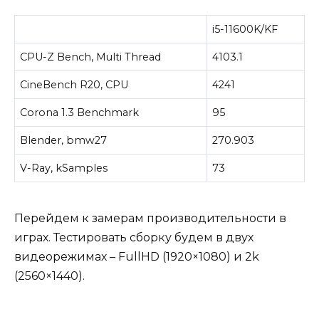
i5-11600K/KF
CPU-Z Bench, Multi Thread
4103.1
CineBench R20, CPU
4241
Corona 1.3 Benchmark
95
Blender, bmw27
270.903
V-Ray, kSamples
73
Перейдем к замерам производительности в
играх. Тестировать сборку будем в двух
видеорежимах – FullHD (1920×1080) и 2k
(2560×1440).