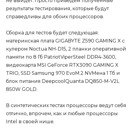
не выйдет. Просто приведем полученные
результаты тестирования, которые будут
справедливы для обоих процессоров.
Сборка для тестов будет следующая:
материнская плата GIGABYTE Z590 GAMING X с
кулером Noctua NH-D15, 2 планки оперативной
памяти по 8 Гб PatriotViperSteel DDR4-3600,
видеокарта MSI GeForce RTX3090 GAMING X
TRIO, SSD Samsung 970 EvoM.2 NVMeна 1 Тб и
блок питания DeepcoolQuanta DQ850-M-V2L
850W GOLD.
В синтетических тестах процессоры ведут себя
отлично, впрочем, как и любые процессоры
Intel в своей нише.