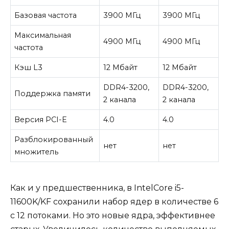
Базовая частота
3900 МГц
3900 МГц
Максимальная
4900 МГц
4900 МГц
частота
Кэш L3
12 Мбайт
12 Мбайт
DDR4-3200,
DDR4-3200,
Поддержка памяти
2 канала
2 канала
Версия PCI-E
4.0
4.0
Разблокированный
нет
нет
множитель
Как и у предшественника, в IntelCore i5-
11600K/KF сохранили набор ядер в количестве 6
с 12 потоками. Но это новые ядра, эффективнее