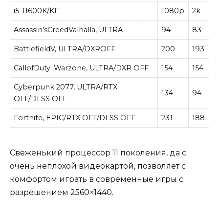
i5-11600K/KF
1080р
2k
Assassin’sCreedValhalla, ULTRA
94
83
BattlefieldV, ULTRA/DXROFF
200
193
CallofDuty: Warzone, ULTRA/DXR OFF
154
154
Cyberpunk 2077, ULTRA/RTX
134
94
OFF/DLSS OFF
Fortnite, EPIC/RTX OFF/DLSS OFF
231
188
Свеженький процессор 11 поколения, да с
очень неплохой видеокартой, позволяет с
комфортом играть в современные игры с
разрешением 2560×1440.