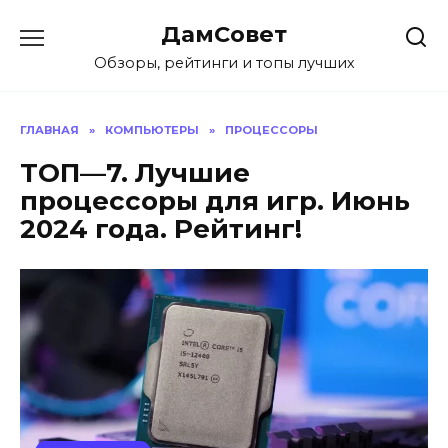
Перейти
ДамСовет
к
содержанию
Обзоры, рейтинги и топы лучших
ГЛАВНАЯ
»
КОМПЬЮТЕРЫ
»
ПРОЦЕССОРЫ
ТОП—7. Лучшие
процессоры для игр. Июнь
2024 года. Рейтинг!