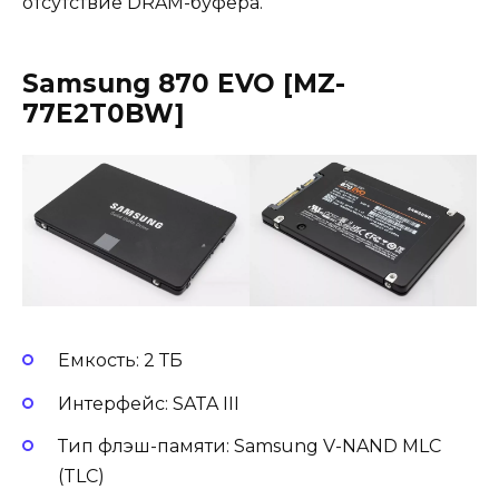
отсутствие DRAM-буфера.
Samsung 870 EVO [MZ-
77E2T0BW]
Емкость: 2 ТБ
Интерфейс: SATA III
Тип флэш-памяти: Samsung V-NAND MLC
(TLC)