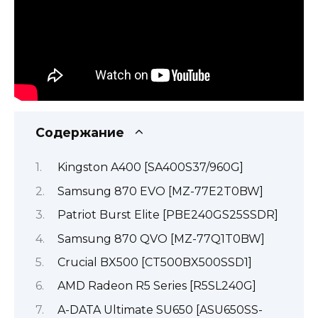
Содержание
Kingston A400 [SA400S37/960G]
Samsung 870 EVO [MZ-77E2T0BW]
Patriot Burst Elite [PBE240GS25SSDR]
Samsung 870 QVO [MZ-77Q1T0BW]
Crucial BX500 [CT500BX500SSD1]
AMD Radeon R5 Series [R5SL240G]
A-DATA Ultimate SU650 [ASU650SS-