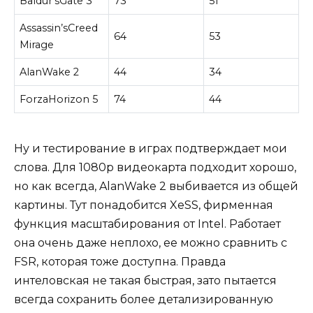
Baldur’sGate 3
73
51
Assassin’sCreed
64
53
Mirage
AlanWake 2
44
34
ForzaHorizon 5
74
44
Ну и тестирование в играх подтверждает мои
слова. Для 1080р видеокарта подходит хорошо,
но как всегда, AlanWake 2 выбивается из общей
картины. Тут понадобится XeSS, фирменная
функция масштабирования от Intel. Работает
она очень даже неплохо, ее можно сравнить с
FSR, которая тоже доступна. Правда
интеловская не такая быстрая, зато пытается
всегда сохранить более детализированную