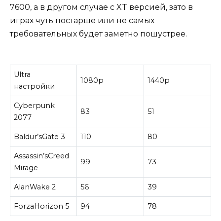
7600, а в другом случае с XT версией, зато в
играх чуть постарше или не самых
требовательных будет заметно пошустрее.
Ultra
1080р
1440р
настройки
Cyberpunk
83
51
2077
Baldur’sGate 3
110
80
Assassin’sCreed
99
73
Mirage
AlanWake 2
56
39
ForzaHorizon 5
94
78