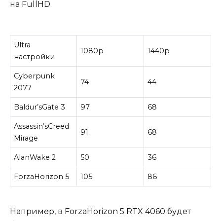
на FullHD.
Ultra
1080р
1440р
настройки
Cyberpunk
74
44
2077
Baldur’sGate 3
97
68
Assassin’sCreed
91
68
Mirage
AlanWake 2
50
36
ForzaHorizon 5
105
86
Например, в ForzaHorizon 5 RTX 4060 будет