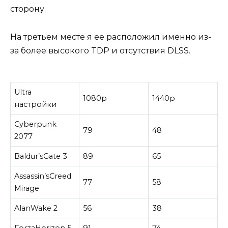
сторону.
На третьем месте я ее расположил именно из-
за более высокого TDP и отсутствия DLSS.
Ultra
1080р
1440р
настройки
Cyberpunk
79
48
2077
Baldur’sGate 3
89
65
Assassin’sCreed
77
58
Mirage
AlanWake 2
56
38