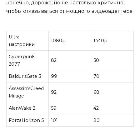
конечно, дороже, но не настолько критично,
чтобы отказываться от мощного видеоадаптера.
Ultra
1080р
1440р
настройки
Cyberpunk
82
50
2077
Baldur’sGate 3
99
70
Assassin’sCreed
92
68
Mirage
AlanWake 2
59
42
ForzaHorizon 5
101
80