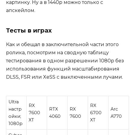
картинку. Ну а в 1440р можно только с
апскейлом.
Тесты в играх
Как и обещал в заключительной части этого
ролика, посмотрим на сводную таблицу
тестирования в одном разрешении 1080р без
использования функций масштабирования
DLSS, FSR или XeSS с выключенными лучами.
Ultra
RX
RX
настр
RTX
RX
Arc
7600
6700
ойки;
4060
7600
A770
XT
XT
1080р