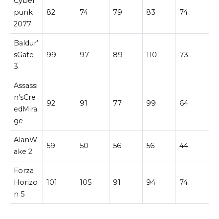
Cyber
punk
82
74
79
83
74
2077
Baldur’
sGate
99
97
89
110
73
3
Assassi
n’sCre
92
91
77
99
64
edMira
ge
AlanW
59
50
56
56
44
ake 2
Forza
Horizo
101
105
91
94
74
n 5