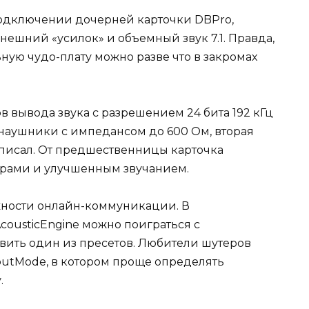
 подключении дочерней карточки DBPro,
ешний «усилок» и объемный звук 7.1. Правда,
ьную чудо-плату можно разве что в закромах
в вывода звука с разрешением 24 бита 192 кГц
а наушники с импедансом до 600 Ом, вторая
рописал. От предшественницы карточка
ерами и улучшенным звучанием.
ности онлайн-коммуникации. В
ousticEngine можно поиграться с
вить один из пресетов. Любители шутеров
utMode, в котором проще определять
.