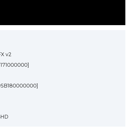
 FX v2
b171000000]
70SB180000000]
4HD