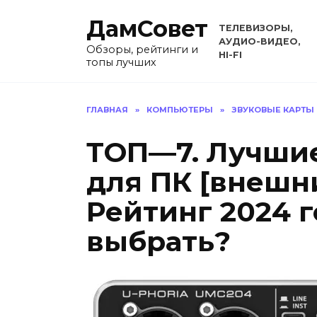
Перейти
ДамСовет
к
ТЕЛЕВИЗОРЫ,
содержанию
АУДИО-ВИДЕО,
Обзоры, рейтинги и
HI-FI
топы лучших
ГЛАВНАЯ
»
КОМПЬЮТЕРЫ
»
ЗВУКОВЫЕ КАРТЫ
ТОП—7. Лучшие
для ПК [внешн
Рейтинг 2024 г
выбрать?