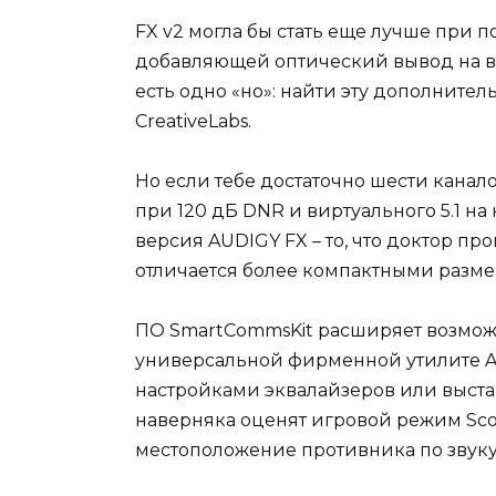
FX v2 могла бы стать еще лучше при
добавляющей оптический вывод на вн
есть одно «но»: найти эту дополнител
CreativeLabs.
Но если тебе достаточно шести канало
при 120 дБ DNR и виртуального 5.1 н
версия AUDIGY FX – то, что доктор п
отличается более компактными разм
ПО SmartCommsKit расширяет возмож
универсальной фирменной утилите Ac
настройками эквалайзеров или выста
наверняка оценят игровой режим Sco
местоположение противника по звуку