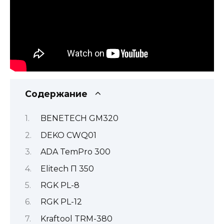
Содержание
BENETECH GM320
DEKO CWQ01
ADA TemPro 300
Elitech П 350
RGK PL-8
RGK PL-12
Kraftool TRM-380