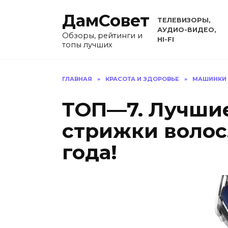
Перейти
ДамСовет
к
ТЕЛЕВИЗОРЫ,
содержанию
АУДИО-ВИДЕО,
Обзоры, рейтинги и
HI-FI
топы лучших
ГЛАВНАЯ
»
КРАСОТА И ЗДОРОВЬЕ
»
МАШИНКИ 
ТОП—7. Лучши
стрижки волос
года!