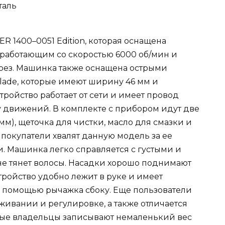
таль
R 1400–0051 Edition, которая оснащена
аботающим со скоростью 6000 об/мин и
ез. Машинка также оснащена острыми
lade, которые имеют ширину 46 мм и
тройство работает от сети и имеет провод
у движений. В комплекте с прибором идут две
 мм), щеточка для чистки, масло для смазки и
покупатели хвалят данную модель за ее
и. Машинка легко справляется с густыми и
не тянет волосы. Насадки хорошо поднимают
тройство удобно лежит в руке и имеет
 помощью рычажка сбоку. Еще пользователи
уживании и регулировке, а также отличается
рые владельцы записывают немаленький вес