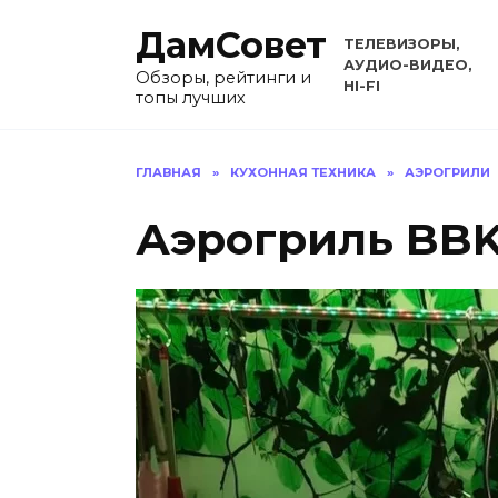
Перейти
ДамСовет
к
ТЕЛЕВИЗОРЫ,
содержанию
АУДИО-ВИДЕО,
Обзоры, рейтинги и
HI-FI
топы лучших
ГЛАВНАЯ
»
КУХОННАЯ ТЕХНИКА
»
АЭРОГРИЛИ
Аэрогриль BBK