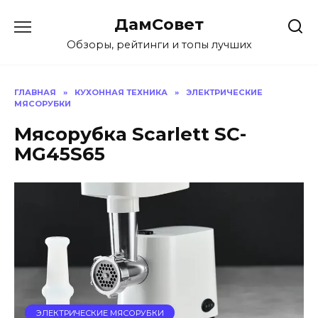
Перейти
ДамСовет
к
содержанию
Обзоры, рейтинги и топы лучших
ГЛАВНАЯ
»
КУХОННАЯ ТЕХНИКА
»
ЭЛЕКТРИЧЕСКИЕ
МЯСОРУБКИ
Мясорубка Scarlett SC-
MG45S65
ЭЛЕКТРИЧЕСКИЕ МЯСОРУБКИ