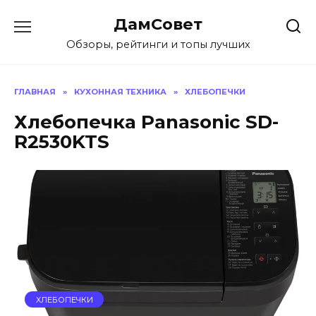
Перейти
ДамСовет
к
содержанию
Обзоры, рейтинги и топы лучших
ГЛАВНАЯ
»
КУХОННАЯ ТЕХНИКА
»
ХЛЕБОПЕЧКИ
Хлебопечка Panasonic SD-
R2530KTS
ХЛЕБОПЕЧКИ