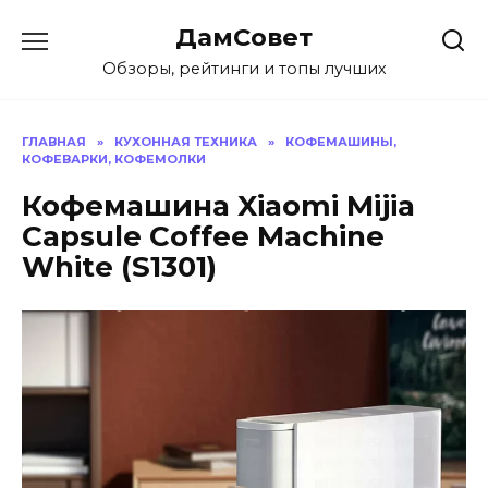
Перейти
ДамСовет
к
содержанию
Обзоры, рейтинги и топы лучших
ГЛАВНАЯ
»
КУХОННАЯ ТЕХНИКА
»
КОФЕМАШИНЫ,
КОФЕВАРКИ, КОФЕМОЛКИ
Кофемашина Xiaomi Mijia
Capsule Coffee Machine
White (S1301)