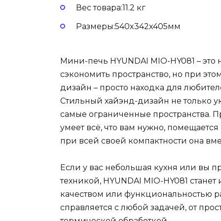
Вес товара:11.2 кг
Размеры:540x342x405мм
Мини-печь HYUNDAI MIO-HY081 – это н
сэкономить пространство, но при это
дизайн – просто находка для любите
Стильный хайэнд-дизайн не только ук
самые ограниченные пространства. Пр
умеет всё, что вам нужно, помещается
при всей своей компактности она вм
Если у вас небольшая кухня или вы п
техникой, HYUNDAI MIO-HY081 станет
качеством или функциональностью р
справляется с любой задачей, от прос
термической обработкой.