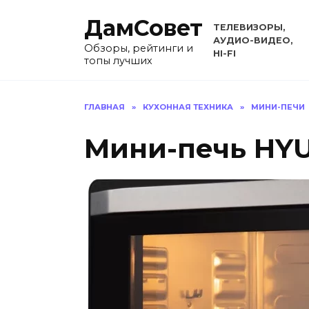
Перейти
ДамСовет
к
ТЕЛЕВИЗОРЫ,
содержанию
АУДИО-ВИДЕО,
Обзоры, рейтинги и
HI-FI
топы лучших
ГЛАВНАЯ
»
КУХОННАЯ ТЕХНИКА
»
МИНИ-ПЕЧИ
Мини-печь HYU