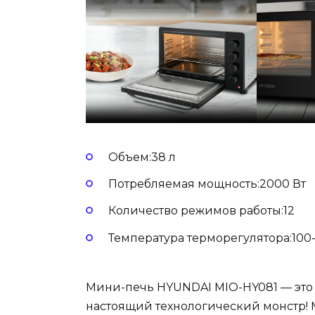
Объем:38 л
Потребляемая мощность:2000 Вт
Количество режимов работы:12
Температура терморегулятора:100
Мини-печь HYUNDAI MIO-HY081 — это 
настоящий технологический монстр! 