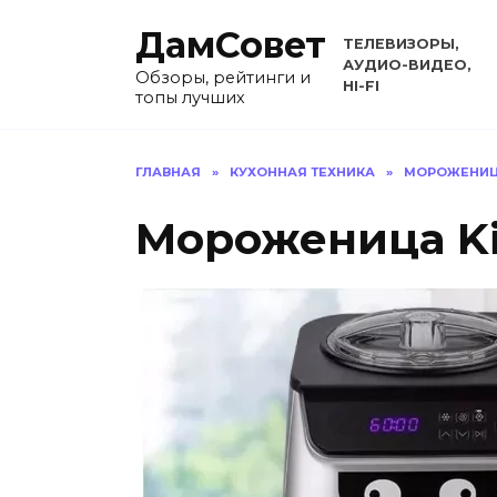
Перейти
ДамСовет
к
ТЕЛЕВИЗОРЫ,
содержанию
АУДИО-ВИДЕО,
Обзоры, рейтинги и
HI-FI
топы лучших
ГЛАВНАЯ
»
КУХОННАЯ ТЕХНИКА
»
МОРОЖЕНИ
Мороженица Kit