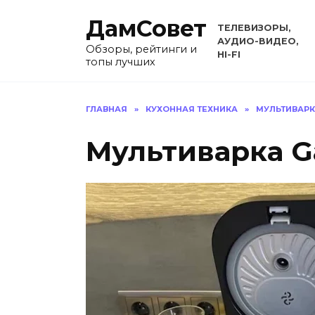
Перейти
ДамСовет
к
ТЕЛЕВИЗОРЫ,
содержанию
АУДИО-ВИДЕО,
Обзоры, рейтинги и
HI-FI
топы лучших
ГЛАВНАЯ
»
КУХОННАЯ ТЕХНИКА
»
МУЛЬТИВАР
Мультиварка G