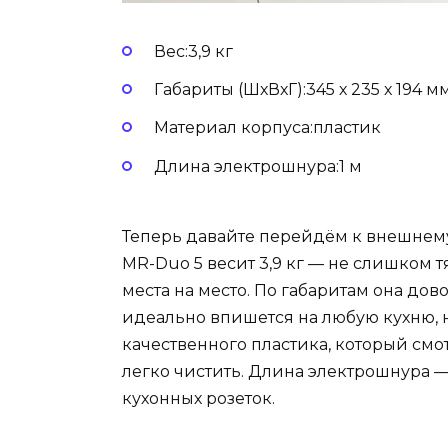
Вес:3,9 кг
Габариты (ШхВхГ):345 х 235 х 194 м
Материал корпуса:пластик
Длина электрошнура:1 м
Теперь давайте перейдём к внешнему
MR-Duo 5 весит 3,9 кг — не слишком т
места на место. По габаритам она дово
идеально впишется на любую кухню, н
качественного пластика, который смот
легко чистить. Длина электрошнура — 
кухонных розеток.