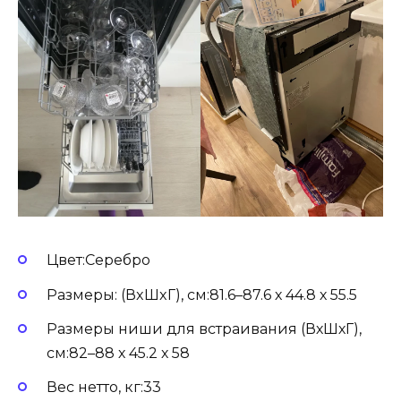
Цвет:Серебро
Размеры: (ВxШxГ), см:81.6–87.6 х 44.8 х 55.5
Размеры ниши для встраивания (ВхШхГ),
см:82–88 х 45.2 х 58
Вес нетто, кг:33