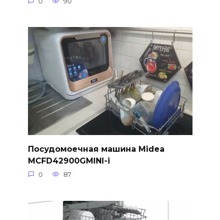
0
90
Посудомоечная машина Midea
MCFD42900GMINI-i
0
87