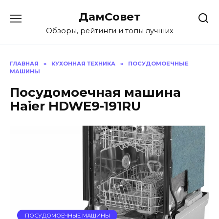
Перейти
ДамСовет
к
содержанию
Обзоры, рейтинги и топы лучших
ГЛАВНАЯ
»
КУХОННАЯ ТЕХНИКА
»
ПОСУДОМОЕЧНЫЕ
МАШИНЫ
Посудомоечная машина
Haier HDWE9-191RU
ПОСУДОМОЕЧНЫЕ МАШИНЫ