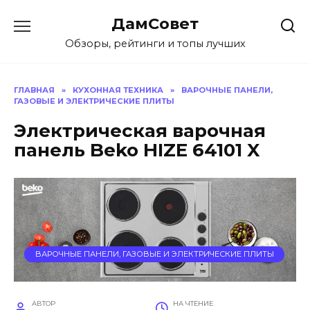
Перейти
ДамСовет
к
содержанию
Обзоры, рейтинги и топы лучших
ГЛАВНАЯ
»
КУХОННАЯ ТЕХНИКА
»
ВАРОЧНЫЕ ПАНЕЛИ,
ГАЗОВЫЕ И ЭЛЕКТРИЧЕСКИЕ ПЛИТЫ
Электрическая варочная
панель Beko HIZE 64101 X
ВАРОЧНЫЕ ПАНЕЛИ, ГАЗОВЫЕ И ЭЛЕКТРИЧЕСКИЕ ПЛИТЫ
АВТОР
НА ЧТЕНИЕ