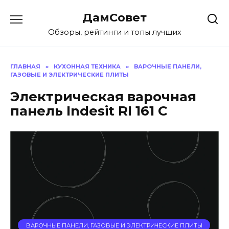
Перейти
ДамСовет
к
содержанию
Обзоры, рейтинги и топы лучших
ГЛАВНАЯ
»
КУХОННАЯ ТЕХНИКА
»
ВАРОЧНЫЕ ПАНЕЛИ,
ГАЗОВЫЕ И ЭЛЕКТРИЧЕСКИЕ ПЛИТЫ
Электрическая варочная
панель Indesit RI 161 C
ВАРОЧНЫЕ ПАНЕЛИ, ГАЗОВЫЕ И ЭЛЕКТРИЧЕСКИЕ ПЛИТЫ