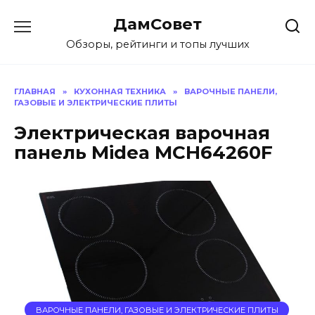
Перейти
ДамСовет
к
содержанию
Обзоры, рейтинги и топы лучших
ГЛАВНАЯ
»
КУХОННАЯ ТЕХНИКА
»
ВАРОЧНЫЕ ПАНЕЛИ,
ГАЗОВЫЕ И ЭЛЕКТРИЧЕСКИЕ ПЛИТЫ
Электрическая варочная
панель Midea MCH64260F
ВАРОЧНЫЕ ПАНЕЛИ, ГАЗОВЫЕ И ЭЛЕКТРИЧЕСКИЕ ПЛИТЫ