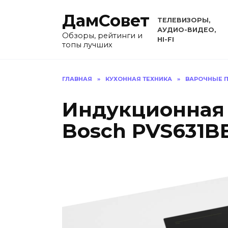
Перейти
ДамСовет
к
ТЕЛЕВИЗОРЫ,
содержанию
АУДИО-ВИДЕО,
Обзоры, рейтинги и
HI-FI
топы лучших
ГЛАВНАЯ
»
КУХОННАЯ ТЕХНИКА
»
ВАРОЧНЫЕ П
Индукционная 
Bosch PVS631B