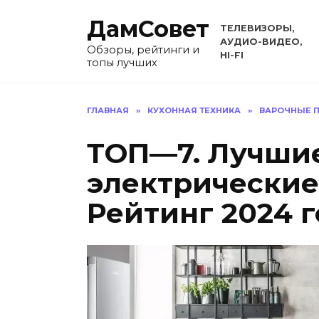
Перейти
ДамСовет
к
ТЕЛЕВИЗОРЫ,
содержанию
АУДИО-ВИДЕО,
Обзоры, рейтинги и
HI-FI
топы лучших
ГЛАВНАЯ
»
КУХОННАЯ ТЕХНИКА
»
ВАРОЧНЫЕ П
ТОП—7. Лучши
электрические
Рейтинг 2024 г