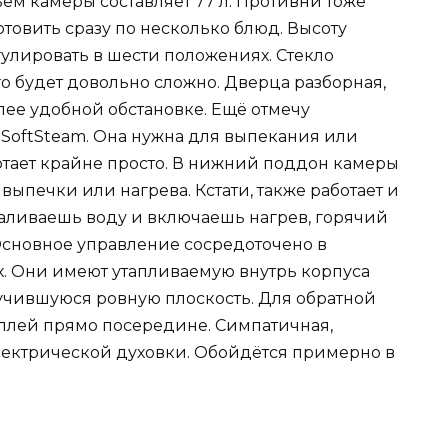
ём камеры составляет 77 л. Противни тоже
товить сразу по несколько блюд. Высоту
улировать в шести положениях. Стекло
го будет довольно сложно. Дверца разборная,
олее удобной обстановке. Ещё отмечу
SoftSteam. Она нужна для выпекания или
тает крайне просто. В нижний поддон камеры
выпечки или нагрева. Кстати, также работает и
Наливаешь воду и включаешь нагрев, горячий
. Основное управление сосредоточено в
х. Они имеют утапливаемую внутрь корпуса
учившуюся ровную плоскость. Для обратной
плей прямо посередине. Симпатичная,
ектрической духовки. Обойдётся примерно в