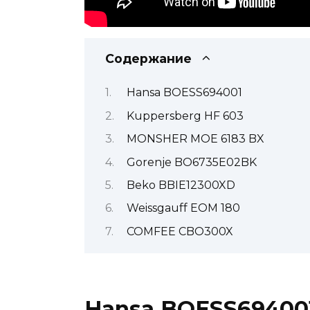
Содержание
Hansa BOESS694001
Kuppersberg HF 603
MONSHER MOE 6183 BX
Gorenje BO6735E02BK
Beko BBIE12300XD
Weissgauff EOM 180
COMFEE CBO300X
Hansa BOESS69400