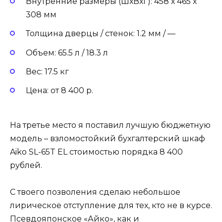
Внутренние размеры (ШхВхГ): 458 х 465 х
308 мм
Толщина дверцы / стенок: 1.2 мм / —
Объем: 65.5 л / 18.3 л
Вес: 17.5 кг
Цена: от 8 400 р.
На третье место я поставил лучшую бюджетную
модель – взломостойкий бухгалтерский шкаф
Aiko SL-65T EL стоимостью порядка 8 400
рублей.
С твоего позволения сделаю небольшое
лирическое отступление для тех, кто не в курсе.
Псевдояпонское «Айко», как и