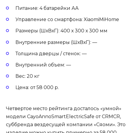
Питание: 4 батарейки АА
Управление со смартфона: XiaomiMiHome
Размеры (ШхВхГ): 400 х 300 х 300 мм
Внутренние размеры (ШхВхГ): —
Толщина дверцы / стенок: —
Внутренний объем: —
Вес: 20 кг
Цена: от 58 000 р.
Четвертое место рейтинга досталось «умной»
модели CayoAnnoSmartElectricSafe от CRMCR,
суббренда вездесущей компании «Сяоми». Это
изделие можно купить примерно за 58 000