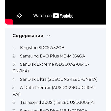
Содержание
Kingston SDCS2/32GB
Samsung EVO Plus MB-MC64GA
SanDisk Extreme (SDSQXA2-064G-
GN6MA)
SanDisk Ultra (SDSQUNS-128G-GN6TA)
A-Data Premier (AUSDX128GUICL10A1-
RA1)
Transcend 300S (TS128GUSD300S-A)
Samsung EVO Plus MB-MC256GA