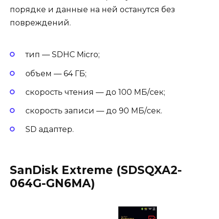
порядке и данные на ней останутся без
повреждений.
тип — SDHC Micro;
объем — 64 ГБ;
скорость чтения — до 100 МБ/сек;
скорость записи — до 90 МБ/сек.
SD адаптер.
SanDisk Extreme (SDSQXA2-
064G-GN6MA)