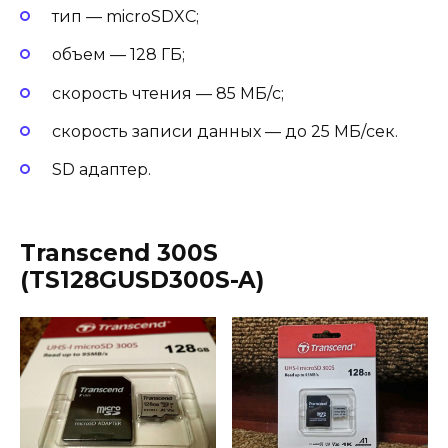
тип — microSDXC;
объем — 128 ГБ;
скорость чтения — 85 МБ/с;
скорость записи данных — до 25 МБ/сек.
SD адаптер.
Transcend 300S
(TS128GUSD300S-A)