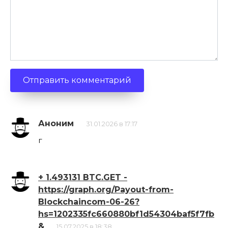
Аноним
31.01.2026 в 17:17
г
+ 1.493131 BTC.GET -
https://graph.org/Payout-from-
Blockchaincom-06-26?
hs=1202335fc660880bf1d54304baf5f7fb
&
15.07.2025 в 18:38